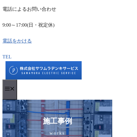
電話によるお問い合わせ
9:00～17:00(日・祝定休)
電話をかける
コ
TEL
ン
テ
ン
Menu
ツ
へ
ス
キ
施工事例
ッ
works
プ