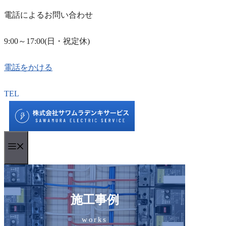
電話によるお問い合わせ
9:00～17:00(日・祝定休)
電話をかける
コ
TEL
ン
テ
ン
Menu
ツ
へ
ス
キ
施工事例
ッ
works
プ