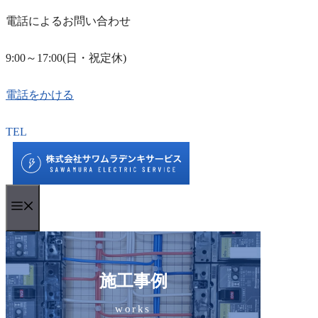
電話によるお問い合わせ
9:00～17:00(日・祝定休)
電話をかける
コ
TEL
ン
テ
ン
Menu
ツ
へ
ス
キ
施工事例
ッ
works
プ