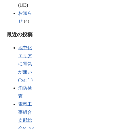
(103)
お知ら
せ
(4)
最近の投稿
地中化
エリア
に電気
が無い
(´;ω;｀)
消防検
査
電気工
事組合
支部総
会(^_^)/