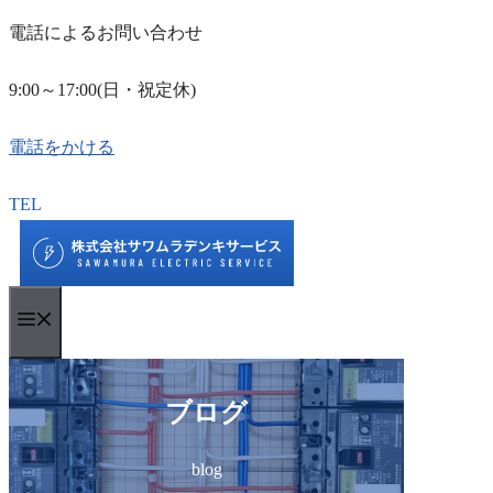
電話によるお問い合わせ
9:00～17:00(日・祝定休)
電話をかける
コ
TEL
ン
テ
ン
Menu
ツ
へ
ス
ブログ
キ
ッ
blog
プ