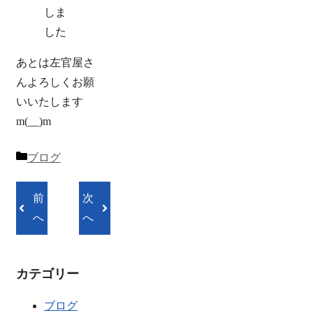
しま
した
あとは左官屋さ
んよろしくお願
いいたします
m(__)m
カ
ブログ
テ
ゴ
前
次
リ
へ
へ
ー
カテゴリー
ブログ