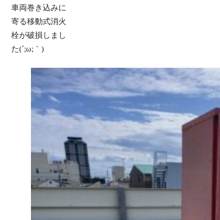
車両巻き込みに
寄る移動式消火
栓が破損しまし
た(´;ω;｀)